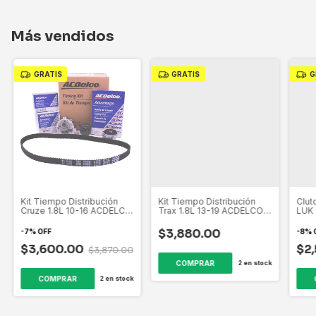
Más vendidos
GRATIS
GRATIS
G
Kit Tiempo Distribución
Kit Tiempo Distribución
Clut
Cruze 1.8L 10-16 ACDELCO
Trax 1.8L 13-19 ACDELCO
LUK
19389956
19389952
$3,880.00
-
7
%
OFF
-
8
%
$3,600.00
$2
$3,870.00
2
en stock
2
en stock