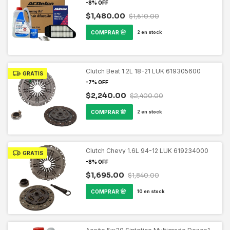
-
8
%
OFF
$1,480.00
$1,610.00
2
en stock
Clutch Beat 1.2L 18-21 LUK 619305600
GRATIS
-
7
%
OFF
$2,240.00
$2,400.00
2
en stock
Clutch Chevy 1.6L 94-12 LUK 619234000
GRATIS
-
8
%
OFF
$1,695.00
$1,840.00
10
en stock