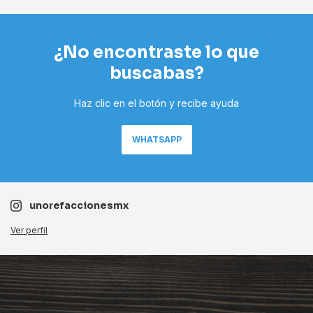
¿No encontraste lo que
buscabas?
Haz clic en el botón y recibe ayuda
WHATSAPP
unorefaccionesmx
Ver perfil