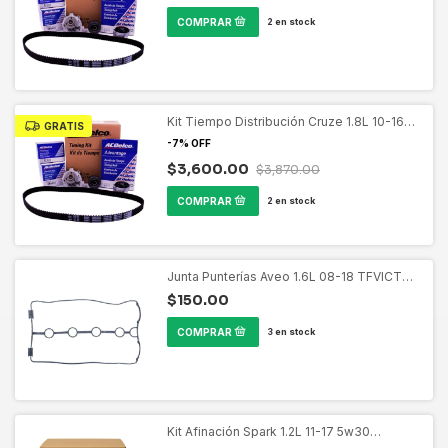
2
en stock
Kit Tiempo Distribución Cruze 1.8L 10-16
GRATIS
ACDELCO 19389956
-
7
%
OFF
$3,600.00
$3,870.00
2
en stock
Junta Punterías Aveo 1.6L 08-18 TFVICTOR
PS-31239
$150.00
3
en stock
Kit Afinación Spark 1.2L 11-17 5w30
ACDELCO 19470592