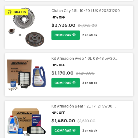
Clutch City 1.5L 10-20 LUK 620331200
GRATIS
-
8
%
OFF
$3,735.00
$4,045.00
2
en stock
Kit Afinación Aveo 1.6L 08-18 5w30
ACDELCO 19431508
-
8
%
OFF
$1,170.00
$1,270.00
2
en stock
Kit Afinación Beat 1.2L 17-21 5w30
ACDELCO 19470592
-
8
%
OFF
$1,480.00
$1,610.00
2
en stock