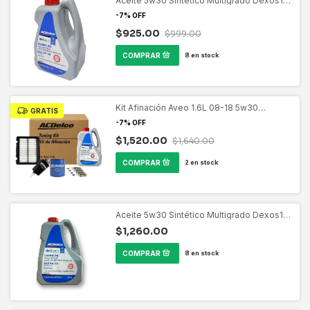
Aceite 5w30 Sintetico Multigrado Dexos1
Gen3 3.78L Pieza ACDELCO 19434092
-
7
%
OFF
$925.00
$999.00
8
en stock
Kit Afinación Aveo 1.6L 08-18 5w30
GRATIS
ACDELCO 19470593
-
7
%
OFF
$1,520.00
$1,640.00
2
en stock
Aceite 5w30 Sintético Multigrado Dexos1
Gen3 5L Pieza ACDELCO 19434093
$1,260.00
8
en stock