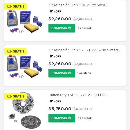
Kit Afinación Ónix 1.0L 21-22 5w30
GRATIS
Sintético ACDELCO 19470607
-
8
%
OFF
$2,260.00
$2,450.00
2
en stock
Kit Afinación Ónix 1.2L 21-22 5w30 Sintético
GRATIS
ACDELCO 19470607
-
8
%
OFF
$2,260.00
$2,450.00
1
en stock
Clutch City 1.5L 10-22 I-VTEC LUK
GRATIS
620322800
-
8
%
OFF
$3,750.00
$4,080.00
2
en stock