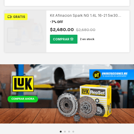
Kit Afinacion Spark NG 1.4L 16-21 5w30
GRATIS
ACDELCO 19470605
-
7
%
OFF
$2,480.00
$2,680.00
2
en stock