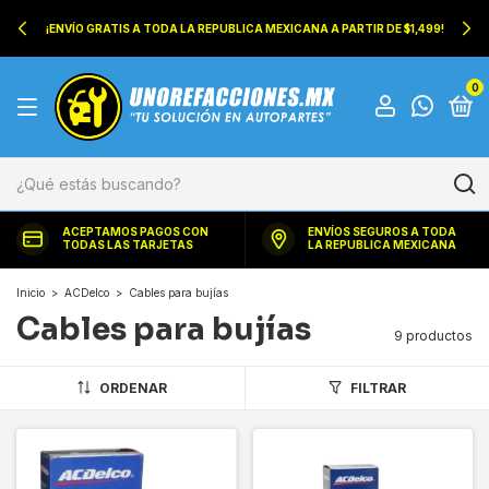
¡ENVÍO GRATIS A TODA LA REPUBLICA MEXICANA A PARTIR DE $1,499!
0
ACEPTAMOS PAGOS CON
ENVÍOS SEGUROS A TODA
TODAS LAS TARJETAS
LA REPUBLICA MEXICANA
Inicio
>
ACDelco
>
Cables para bujías
Cables para bujías
9 productos
ORDENAR
FILTRAR