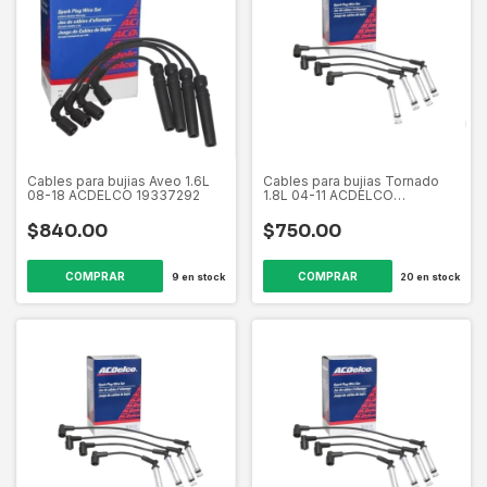
Cables para bujias Aveo 1.6L
Cables para bujias Tornado
08-18 ACDELCO 19337292
1.8L 04-11 ACDELCO
89050475
$840.00
$750.00
9
en stock
20
en stock