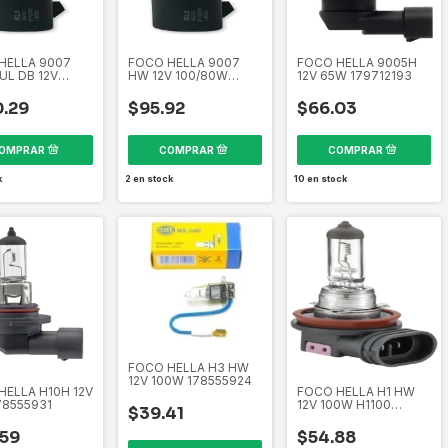
HELLA 9007
FOCO HELLA 9007
FOCO HELLA 9005H
UL DB 12V
HW 12V 100/80W
12V 65W 179712193
0W
9007H100 179712612
E100DB
.29
$95.92
$66.03
621
k
2
en stock
10
en stock
FOCO HELLA H3 HW
12V 100W 178555924
HELLA H10H 12V
FOCO HELLA H1 HW
78555931
12V 100W H1100
$39.41
178555915
.59
$54.88