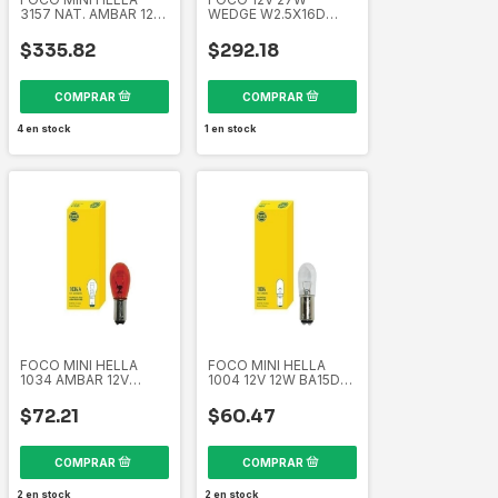
3157 NAT. AMBAR 12V
WEDGE W2.5X16D
CAJA10 PIEZAS
CAJA10 PIEZAS
EL3157NAOE
EL3156 358265491
$335.82
$292.18
358265511
4
en stock
1
en stock
FOCO MINI HELLA
FOCO MINI HELLA
1034 AMBAR 12V
1004 12V 12W BA15D
21/5W CAJA10 PIEZAS
CAJA10 PIEZAS
EL1034A 358265331
EL1004 358265321
$72.21
$60.47
2
en stock
2
en stock