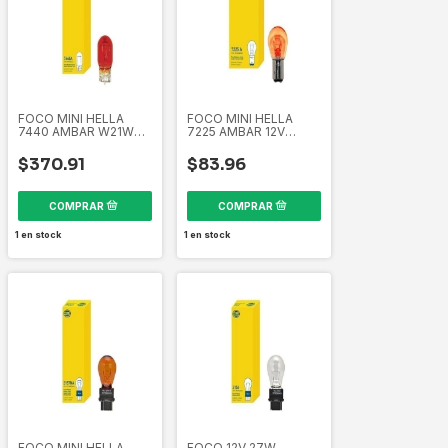
FOCO MINI HELLA
FOCO MINI HELLA
7440 AMBAR W21W
7225 AMBAR 12V
12V 21W CAJA10 PIEZA
21/4W CAJA10 PIEZA
EL7440A 358266351
EL7225A 358266331
$370.91
$83.96
1
en stock
1
en stock
FOCO MINI HELLA
FOCO 12V 27W