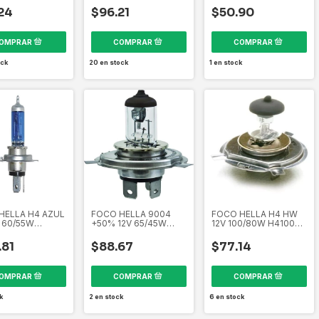
6391
64136 358265881
24
$96.21
$50.90
ck
20
en stock
1
en stock
HELLA H4 AZUL
FOCO HELLA 9004
FOCO HELLA H4 HW
V 60/55W
+50% 12V 65/45W
12V 100/80W H4100
B 358261721
900450 358110201
358110121
.81
$88.67
$77.14
k
2
en stock
6
en stock