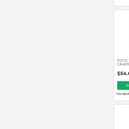
FOCO 
CAJA1
EL100
$54.
1
en stoc