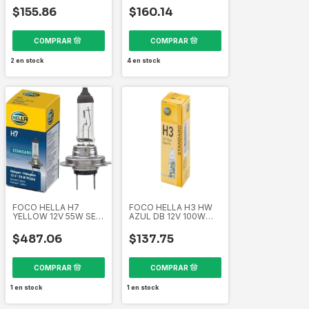
$155.86
$160.14
2
en stock
4
en stock
FOCO HELLA H7
FOCO HELLA H3 HW
YELLOW 12V 55W SET
AZUL DB 12V 100W
H7YL 211738441
H3XE100DB 211738131
$487.06
$137.75
1
en stock
1
en stock