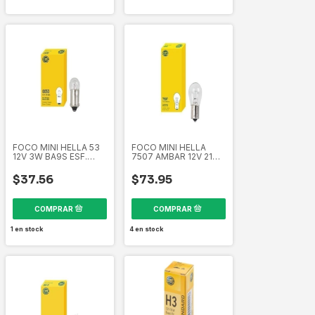
FOCO MINI HELLA 53
FOCO MINI HELLA
12V 3W BA9S ESF.
7507 AMBAR 12V 21W
CAJA10 PIEZAS EL53
CAJA10 PIEZAS
358265011
EL7507A 358261671
$37.56
$73.95
1
en stock
4
en stock