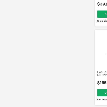
35826
$39.
20
en sto
FOCO 
DB 12
H4XED
$135
4
en stoc