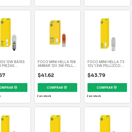
12V 12W BA15S
FOCO MINI HELLA 158
FOCO MINI HELLA 73
0 PIEZAS
AMBAR 12V 3W PELL.
12V 1.5W PELLIZCO
3 358265301
CAJA10 PIEZAS EL158A
CAJA10 PIEZAS EL73
358265101
358265051
67
$41.62
$43.79
k
2
en stock
2
en stock