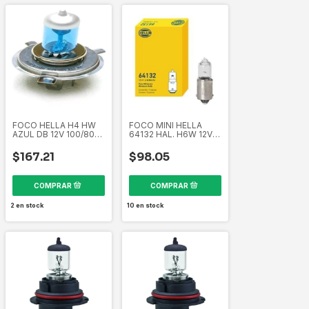
FOCO HELLA H4 HW
FOCO MINI HELLA
AZUL DB 12V 100/80W
64132 HAL. H6W 12V
H4XE100DB 211730291
6W CAJA 10 PIEZAS
64132 179712891
$167.21
$98.05
2
en stock
10
en stock