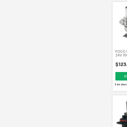
FOCO 
24V 1
H4P43
21173
$123
2
en stoc