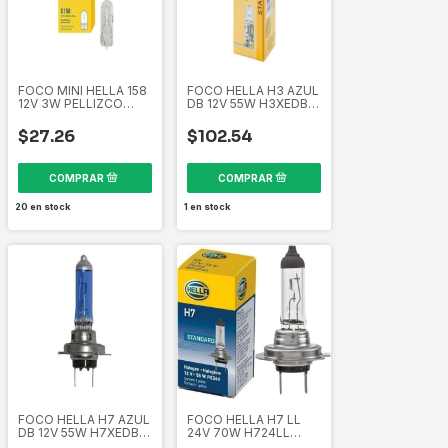
FOCO MINI HELLA 158
FOCO HELLA H3 AZUL
12V 3W PELLIZCO
DB 12V 55W H3XEDB
CAJA10 PIEZAS EL158
358267021
358261601
$27.26
$102.54
20
en stock
1
en stock
FOCO HELLA H7 AZUL
FOCO HELLA H7 LL
DB 12V 55W H7XEDB
24V 70W H724LL
358261741
358261731