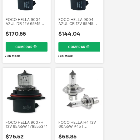
FOCO HELLA 9004
FOCO HELLA 9004
AZUL DB 12V 65/45W
AZUL CB 12V 65/45W
9004XEDB 179712091
9004XECB 179712081
$170.55
$144.04
2
en stock
2
en stock
FOCO HELLA 9007H
FOCO HELLA H4 12V
12V 65/55W 178555341
60/55W P45T
CHAROLA GD H4P45T
178555132
$76.52
$68.85