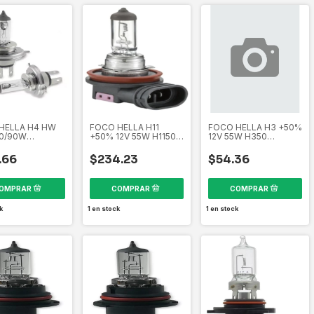
HELLA H4 HW
FOCO HELLA H11
FOCO HELLA H3 +50%
00/90W
+50% 12V 55W H1150
12V 55W H350
T24100
211730593
211730433
0752
.66
$234.23
$54.36
k
1
en stock
1
en stock