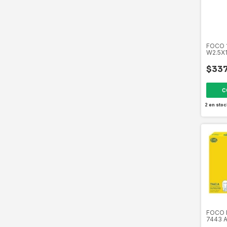
FOCO 
W2.5X
PIEZAS
35826
$337
2
en stoc
FOCO 
7443 
21/5W