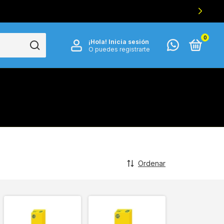
0
¡Hola!
Inicia sesión
O puedes registrarte
Ordenar