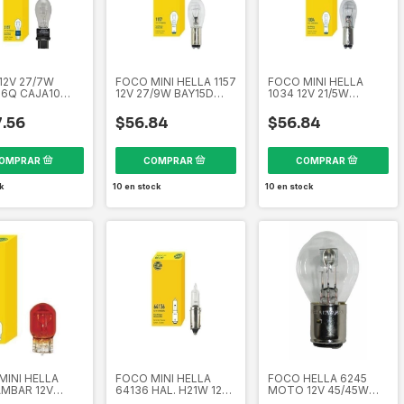
12V 27/7W
FOCO MINI HELLA 1157
FOCO MINI HELLA
16Q CAJA10
12V 27/9W BAY15D
1034 12V 21/5W
 EL3157
CAJA10 PIEZAS EL1157
BAY15D CAJA 10
1661
358261641
PIEZAS EL1034
.56
$56.84
$56.84
358261621
k
10
en stock
10
en stock
MINI HELLA
FOCO MINI HELLA
FOCO HELLA 6245
AMBAR 12V
64136 HAL. H21W 12V
MOTO 12V 45/45W
 EL7443A
21W CAJA 10 PIEZAS
EL6245 358265591