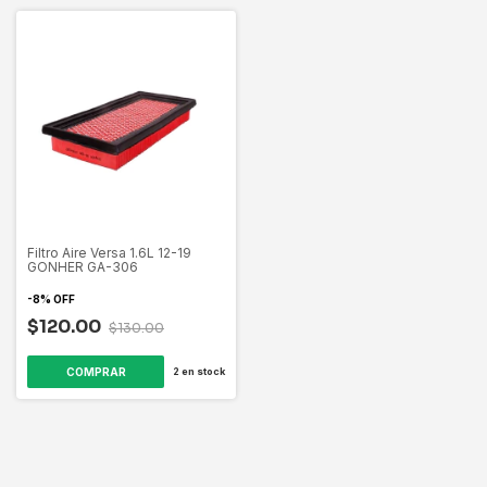
Filtro Aire Versa 1.6L 12-19
GONHER GA-306
-
8
%
OFF
$120.00
$130.00
2
en stock