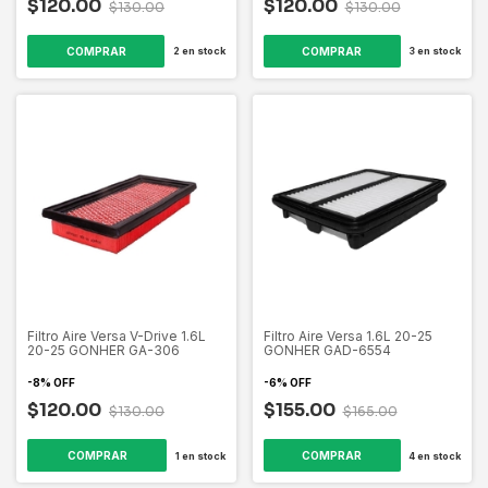
$120.00
$120.00
$130.00
$130.00
2
en stock
3
en stock
Filtro Aire Versa V-Drive 1.6L
Filtro Aire Versa 1.6L 20-25
20-25 GONHER GA-306
GONHER GAD-6554
-
8
%
OFF
-
6
%
OFF
$120.00
$155.00
$130.00
$165.00
1
en stock
4
en stock