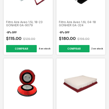
Filtro Aire Aveo 1.5L 18-23
Filtro Aire Aveo 1.6L 04-18
GONHER GA-9079
GONHER GA-324
-
8
%
OFF
-
8
%
OFF
$115.00
$180.00
$125.00
$195.00
4
en stock
2
en stock