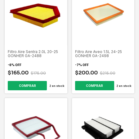
Filtro Aire Sentra 2.0L 20-25
Filtro Aire Aveo 1.5L 24-25
GONHER GA-2488
GONHER GA-2498
-
6
%
OFF
-
7
%
OFF
$165.00
$200.00
$175.00
$215.00
2
en stock
2
en stock