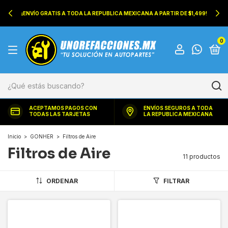
¡ENVÍO GRATIS A TODA LA REPUBLICA MEXICANA A PARTIR DE $1,499!
0
ACEPTAMOS PAGOS CON
ENVÍOS SEGUROS A TODA
TODAS LAS TARJETAS
LA REPUBLICA MEXICANA
Inicio
>
GONHER
>
Filtros de Aire
Filtros de Aire
11 productos
ORDENAR
FILTRAR